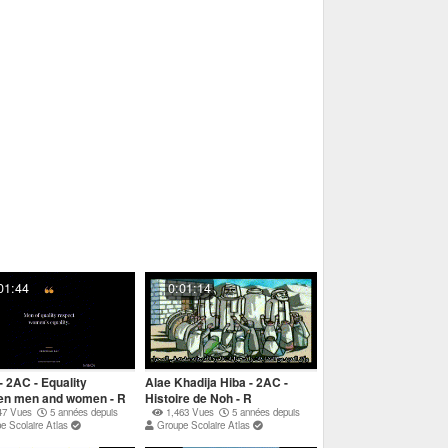
01:44
0:01:14
- 2AC - Equality
Alae Khadija Hiba - 2AC -
en men and women - R
Histoire de Noh - R
47 Vues
5 années depuis
1,463 Vues
5 années depuis
e Scolaire Atlas
Groupe Scolaire Atlas