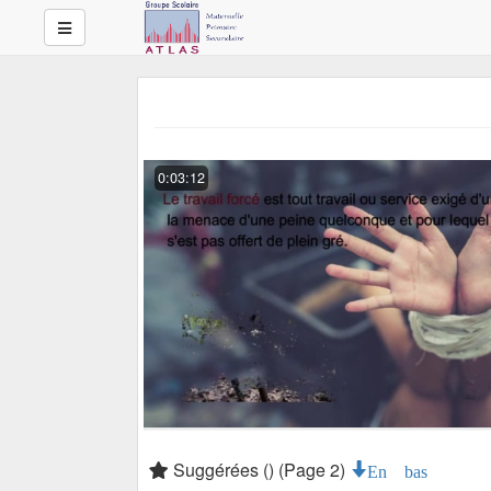
0:03:12
Suggérées () (Page 2)
En bas