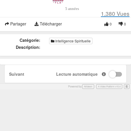
5 années
1,380
Vues
Partager
Télécharger
0
0
Catégorie:
Intelligence Spirituelle
Description:
Suivant
Lecture automatique
Powered by
-
Face
AVideo®
A Video Platform v10.4