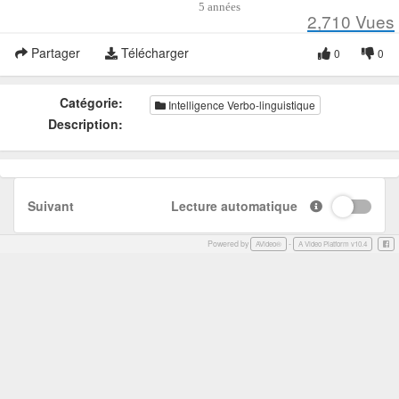
5 années
2,710
Vues
Partager
Télécharger
0
0
Catégorie:
Intelligence Verbo-linguistique
Description:
Suivant
Lecture automatique
Powered by
-
Face
AVideo®
A Video Platform v10.4