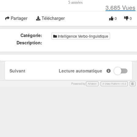
5 années
3,685
Vues
Partager
Télécharger
0
0
Catégorie:
Intelligence Verbo-linguistique
Description:
Suivant
Lecture automatique
Powered by
-
Face
AVideo®
A Video Platform v10.4