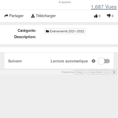
4 années
1,687
Vues
Partager
Télécharger
0
0
Catégorie:
Evénements 2021-2022
Description:
Suivant
Lecture automatique
Powered by
-
Face
AVideo®
A Video Platform v10.4