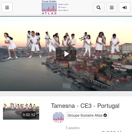
Play
Video
Tamesna - CE3 - Portugal
0:02:52
Groupe Scolaire Atlas
5 années