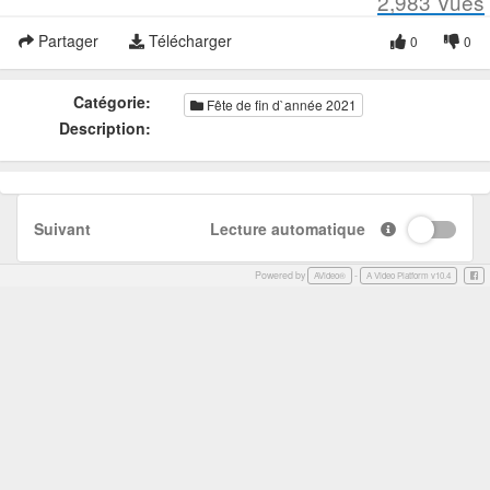
2,983
Vues
Partager
Télécharger
0
0
Catégorie:
Fête de fin d`année 2021
Description:
Suivant
Lecture automatique
Powered by
-
Face
AVideo®
A Video Platform v10.4