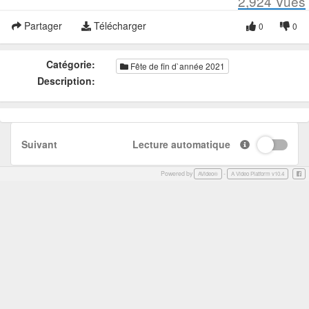
2,924
Vues
Partager
Télécharger
0
0
Catégorie:
Fête de fin d`année 2021
Description:
Suivant
Lecture automatique
Powered by
-
Face
AVideo®
A Video Platform v10.4