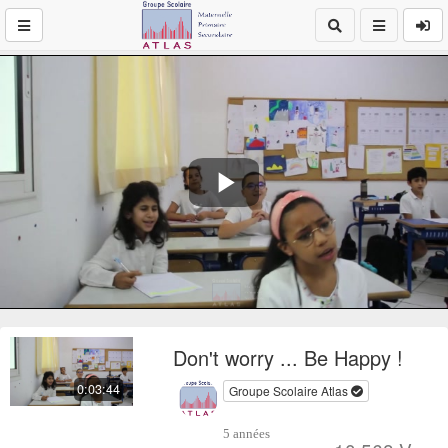
Play
Video
Don't worry ... Be Happy !
0:03:44
Groupe Scolaire Atlas
5 années