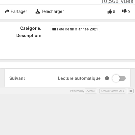
10,568
Vues
Partager
Télécharger
0
0
Catégorie:
Fête de fin d`année 2021
Description:
Suivant
Lecture automatique
Powered by
-
Face
AVideo®
A Video Platform v10.4