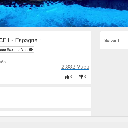
 CE1 - Espagne 1
Suivant
upe Scolaire Atlas
nées
2,832
Vues
0
0