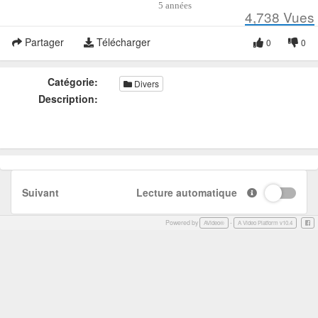
5 années
4,738
Vues
Partager
Télécharger
0
0
Catégorie:
Divers
Description:
Suivant
Lecture automatique
Powered by
-
Face
AVideo®
A Video Platform v10.4