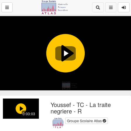
Play
Video
Youssef - TC - La traite
negriere - R
0:03:03
Groupe Scolaire Atlas