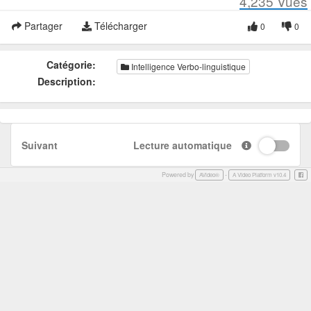
4,235
Vues
Partager
Télécharger
0
0
Catégorie:
Intelligence Verbo-linguistique
Description:
Suivant
Lecture automatique
Powered by
-
Face
AVideo®
A Video Platform v10.4