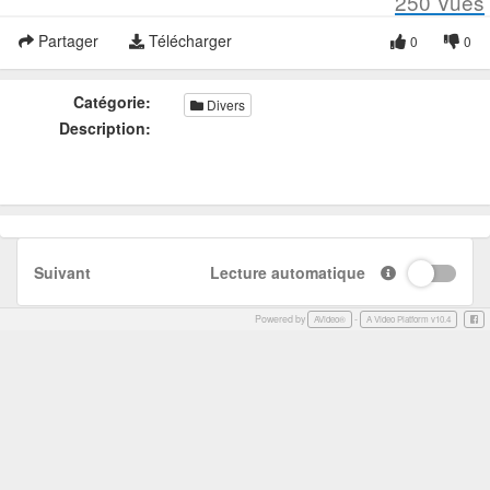
250
Vues
Partager
Télécharger
0
0
Catégorie:
Divers
Description:
Suivant
Lecture automatique
Powered by
-
Face
AVideo®
A Video Platform v10.4