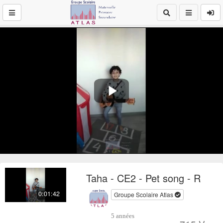
Play
Video
Taha - CE2 - Pet song - R
0:01:42
Groupe Scolaire Atlas
5 années