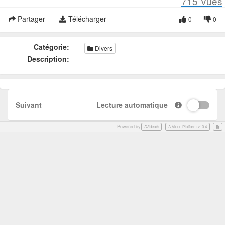
715
Vues
Partager
Télécharger
0
0
Catégorie:
Divers
Description:
Suivant
Lecture automatique
Powered by
-
Face
AVideo®
A Video Platform v10.4