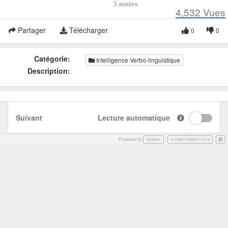
5 années
4,532
Vues
Partager
Télécharger
0
0
Catégorie:
Intelligence Verbo-linguistique
Description:
Suivant
Lecture automatique
Powered by
-
Face
AVideo®
A Video Platform v10.4