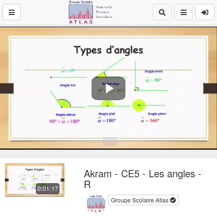
Play
Video
Akram - CE5 - Les angles -
R
0:01:17
Groupe Scolaire Atlas