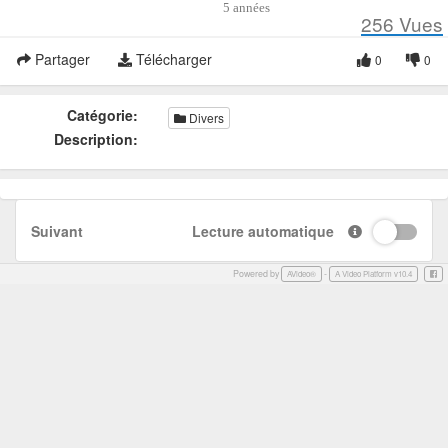
5 années
256
Vues
Partager
Télécharger
0
0
Catégorie:
Divers
Description:
Suivant
Lecture automatique
Powered by
-
Face
AVideo®
A Video Platform v10.4