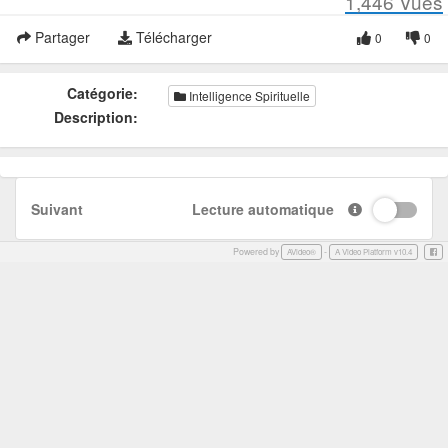
1,446
Vues
Partager
Télécharger
0
0
Catégorie:
Intelligence Spirituelle
Description:
Suivant
Lecture automatique
Powered by
-
Face
AVideo®
A Video Platform v10.4