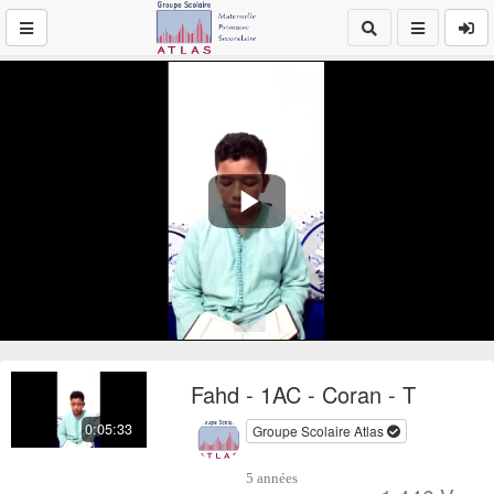
Play
Video
Fahd - 1AC - Coran - T
0:05:33
Groupe Scolaire Atlas
5 années