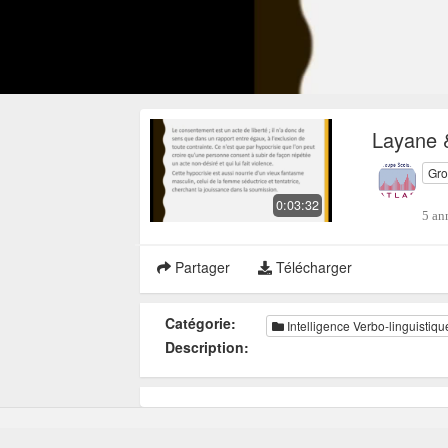
Layane &
Gro
0:03:32
5 an
Partager
Télécharger
Catégorie:
Intelligence Verbo-linguistiqu
Description: