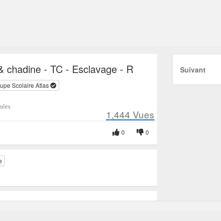
 chadine - TC - Esclavage - R
Suivant
upe Scolaire Atlas
nées
1,444
Vues
0
0
e