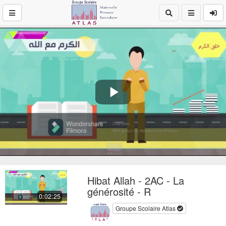
Play
Video
Hibat Allah - 2AC - La
générosité - R
0:02:25
Groupe Scolaire Atlas