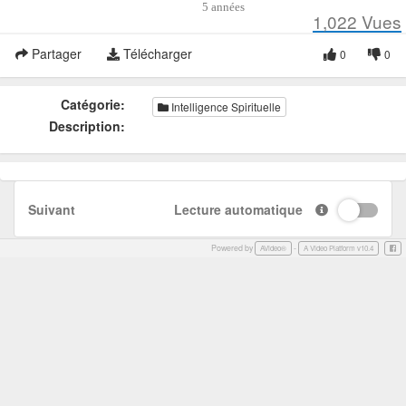
5 années
1,022
Vues
Partager
Télécharger
0
0
Catégorie:
Intelligence Spirituelle
Description:
Suivant
Lecture automatique
Powered by
-
Face
AVideo®
A Video Platform v10.4