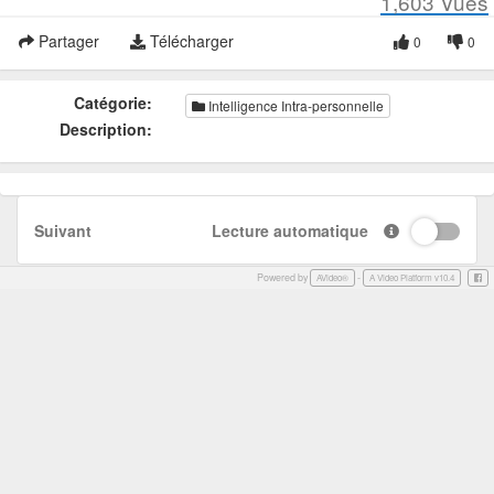
1,603
Vues
Partager
Télécharger
0
0
Catégorie:
Intelligence Intra-personnelle
Description:
Suivant
Lecture automatique
Powered by
-
Face
AVideo®
A Video Platform v10.4