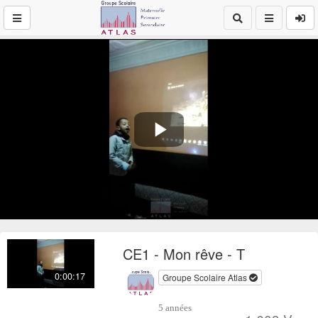
Play
Video
CE1 - Mon rêve - T
0:00:17
Groupe Scolaire Atlas
5 années