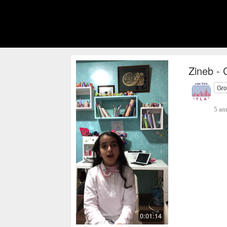
Zineb - 
Gro
5 an
0:01:14