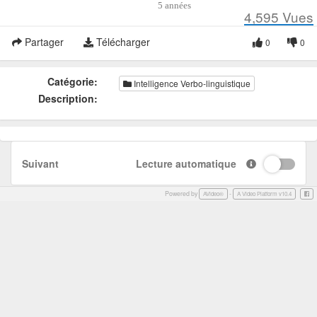
5 années
4,595
Vues
Partager
Télécharger
0
0
Catégorie:
Intelligence Verbo-linguistique
Description:
Suivant
Lecture automatique
Powered by
-
Face
AVideo®
A Video Platform v10.4