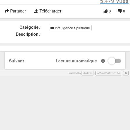
5,479
Vues
Partager
Télécharger
0
0
Catégorie:
Intelligence Spirituelle
Description:
Suivant
Lecture automatique
Powered by
-
Face
AVideo®
A Video Platform v10.4