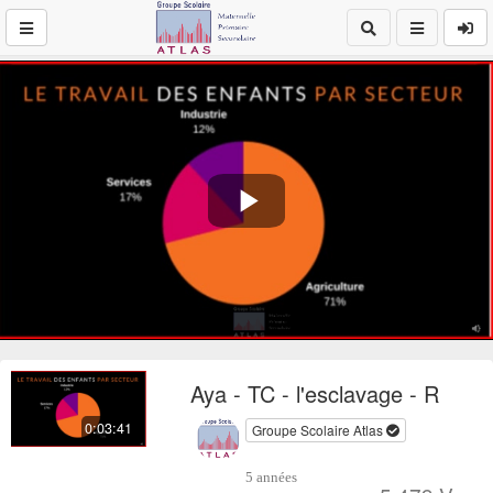
Play
Video
Aya - TC - l'esclavage - R
0:03:41
Groupe Scolaire Atlas
5 années