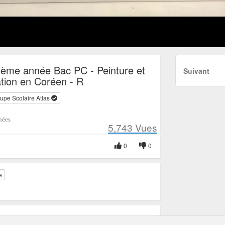
2ème année Bac PC - Peinture et
Suivant
tion en Coréen - R
upe Scolaire Atlas
nées
5,743
Vues
0
0
e