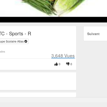
TC - Sports - R
Suivant
upe Scolaire Atlas
nées
3,648
Vues
0
0