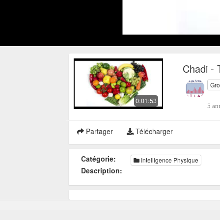
Chadi - 
Gro
0:01:53
5 an
Partager
Télécharger
Catégorie:
Intelligence Physique
Description: