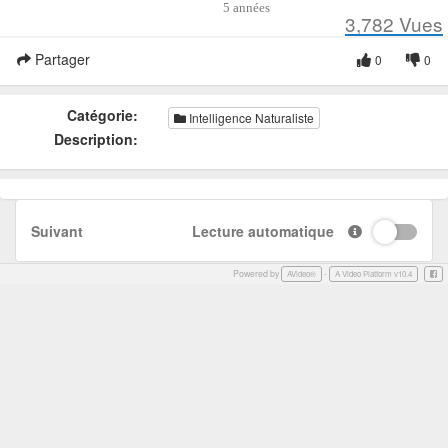
5 années
3,782
Vues
Partager
0
0
Catégorie:
Intelligence Naturaliste
Description:
Suivant
Lecture automatique
Powered by
-
Face
AVideo®
A Video Platform v10.4