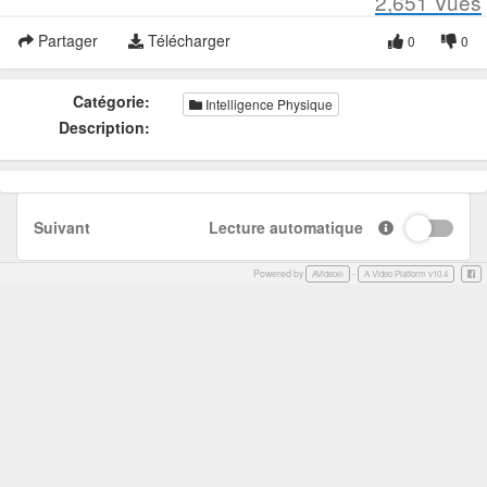
2,651
Vues
Partager
Télécharger
0
0
Catégorie:
Intelligence Physique
Description:
Suivant
Lecture automatique
Powered by
-
Face
AVideo®
A Video Platform v10.4