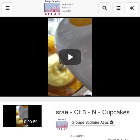
Play
Video
Israe - CE3 - N - Cupcakes
0:00:50
Groupe Scolaire Atlas
5 années