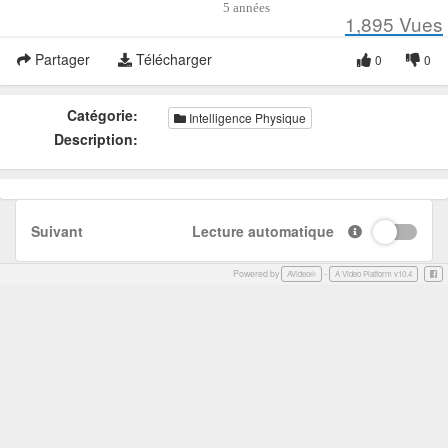
5 années
1,895
Vues
Partager
Télécharger
0
0
Catégorie:
Intelligence Physique
Description:
Suivant
Lecture automatique
Powered by
-
Face
AVideo®
A Video Platform v10.4