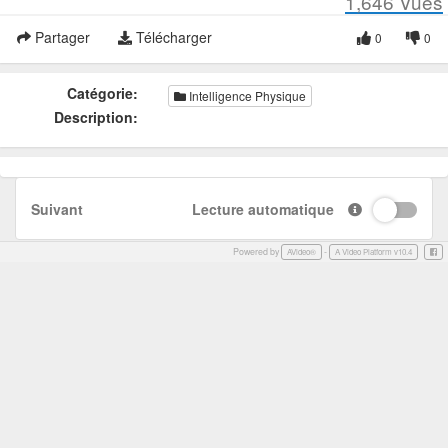
1,646
Vues
Partager
Télécharger
0
0
Catégorie:
Intelligence Physique
Description:
Suivant
Lecture automatique
Powered by
-
Face
AVideo®
A Video Platform v10.4