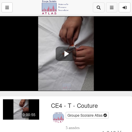
Play
Video
CE4 - T - Couture
0:00:55
Groupe Scolaire Atlas
5 années