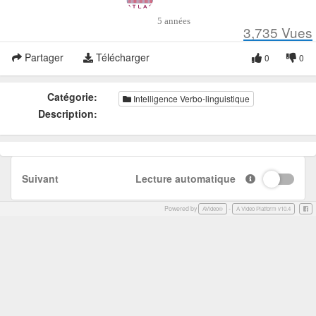
5 années
3,735
Vues
Partager
Télécharger
0
0
Catégorie:
Intelligence Verbo-linguistique
Description:
Suivant
Lecture automatique
Powered by
-
Face
AVideo®
A Video Platform v10.4