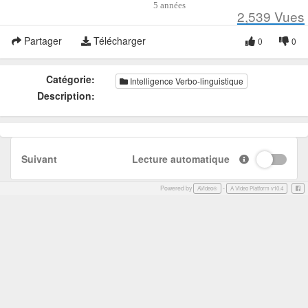
5 années
2,539
Vues
Partager
Télécharger
0
0
Catégorie:
Intelligence Verbo-linguistique
Description:
Suivant
Lecture automatique
Powered by
-
Face
AVideo®
A Video Platform v10.4