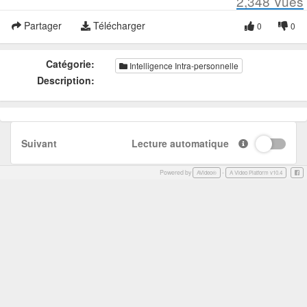
2,348
Vues
Partager
Télécharger
0
0
Catégorie:
Intelligence Intra-personnelle
Description:
Suivant
Lecture automatique
Powered by
-
Face
AVideo®
A Video Platform v10.4