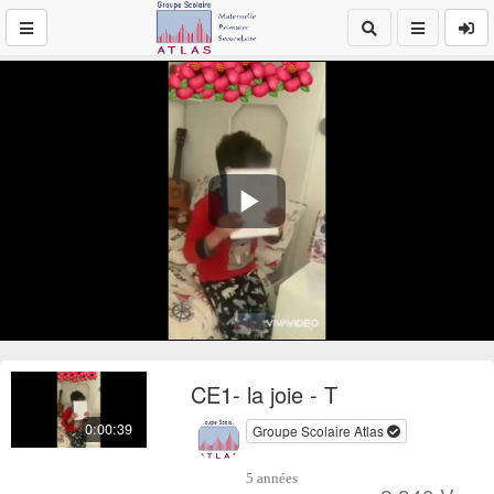
Play
Video
CE1- la joie - T
0:00:39
Groupe Scolaire Atlas
5 années