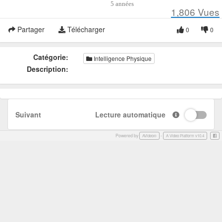
5 années
1,806
Vues
Partager
Télécharger
0
0
Catégorie:
Intelligence Physique
Description:
Suivant
Lecture automatique
Powered by
-
Face
AVideo®
A Video Platform v10.4