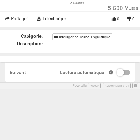
5 années
5,600
Vues
Partager
Télécharger
0
0
Catégorie:
Intelligence Verbo-linguistique
Description:
Suivant
Lecture automatique
Powered by
-
Face
AVideo®
A Video Platform v10.4