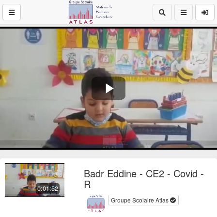
Play
Video
Badr Eddine - CE2 - Covid -
R
0:01:52
Groupe Scolaire Atlas