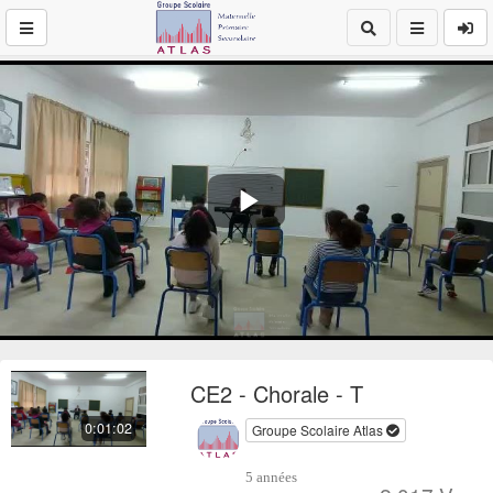
Play
Video
CE2 - Chorale - T
0:01:02
Groupe Scolaire Atlas
5 années