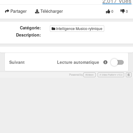
2,017
Vues
Partager
Télécharger
0
0
Catégorie:
Intelligence Musico-rytmique
Description:
Suivant
Lecture automatique
Powered by
-
Face
AVideo®
A Video Platform v10.4