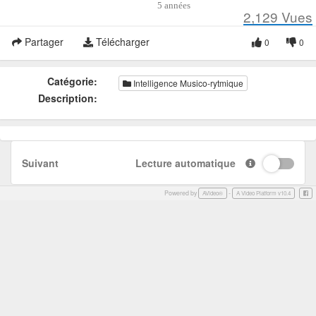
5 années
2,129
Vues
Partager
Télécharger
0
0
Catégorie:
Intelligence Musico-rytmique
Description:
Suivant
Lecture automatique
Powered by
-
Face
AVideo®
A Video Platform v10.4