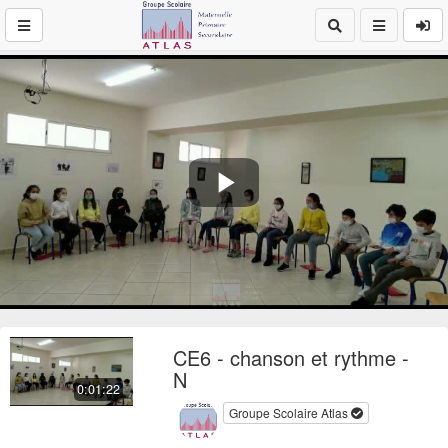
Play
Video
CE6 - chanson et rythme -
N
0:01:22
Groupe Scolaire Atlas