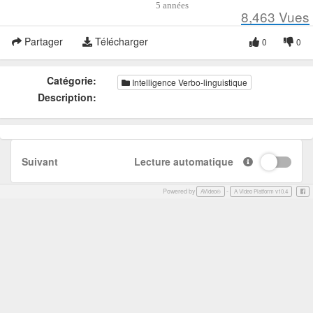
5 années
8,463
Vues
Partager
Télécharger
0
0
Catégorie:
Intelligence Verbo-linguistique
Description:
Suivant
Lecture automatique
Powered by
-
Face
AVideo®
A Video Platform v10.4