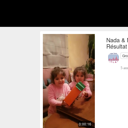
Nada & 
Résultat
Gro
5 an
0:00:16