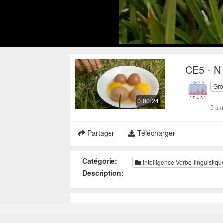
CE5 - N 
Gro
0:00:24
5 an
Partager
Télécharger
Catégorie:
Intelligence Verbo-linguistiqu
Description: