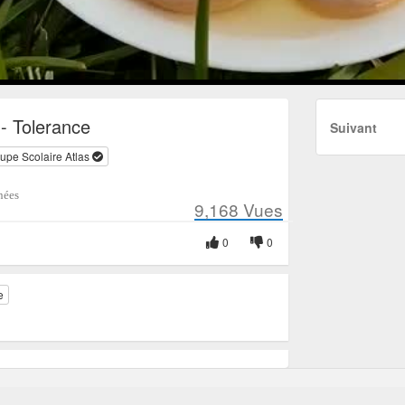
- Tolerance
Suivant
upe Scolaire Atlas
nées
9,168
Vues
0
0
e