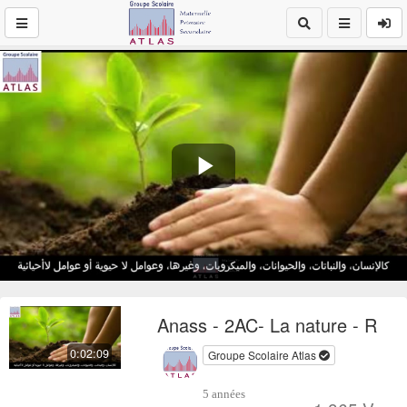
Play
Video
Anass - 2AC- La nature - R
0:02:09
Groupe Scolaire Atlas
5 années