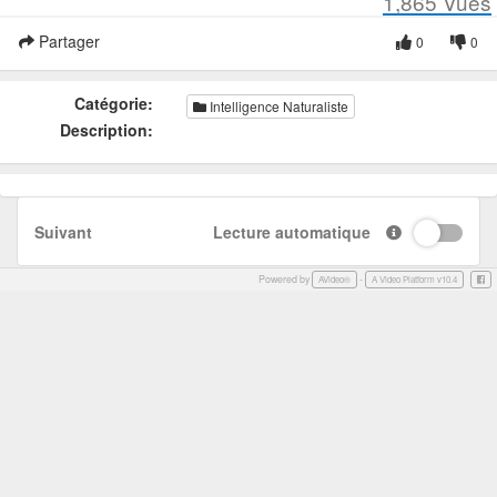
1,865
Vues
Partager
0
0
Catégorie:
Intelligence Naturaliste
Description:
Suivant
Lecture automatique
Powered by
-
Face
AVideo®
A Video Platform v10.4